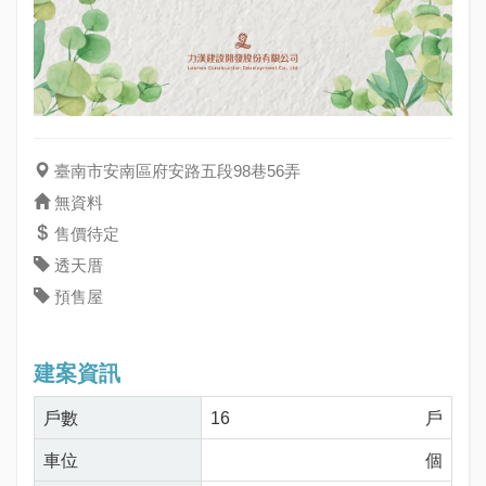
臺南市安南區府安路五段98巷56弄
無資料
售價待定
透天厝
預售屋
建案資訊
戶數
16
戶
車位
個