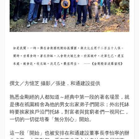
撰文／方憶芝 攝影／張捷．和通建設提供
熟悉金剛經的人都知道～經典中第一段的著名場景，就
是佛在祇園精舍為他的男女出家弟子們開示；外出托缽
時要挨家挨戶沿門托缽，對富者與貧窮者們一視同仁，
一切的一切從培養「無分別心」開始。
這一段「開始」也被安排在和通建設董事長李怡寧的辦