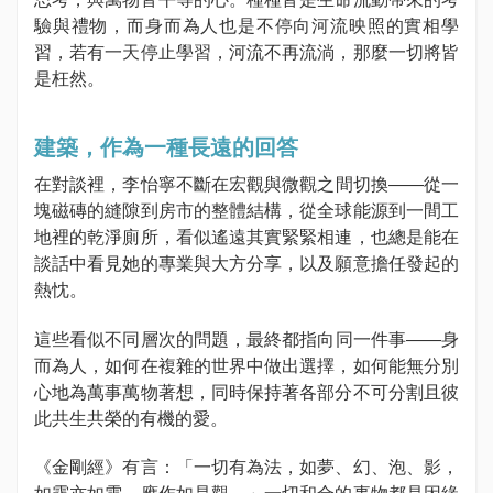
驗與禮物，而身而為人也是不停向河流映照的實相學
習，若有一天停止學習，河流不再流淌，那麼一切將皆
是枉然。
建築，作為一種長遠的回答
在對談裡，李怡寧不斷在宏觀與微觀之間切換——從一
塊磁磚的縫隙到房市的整體結構，從全球能源到一間工
地裡的乾淨廁所，看似遙遠其實緊緊相連，也總是能在
談話中看見她的專業與大方分享，以及願意擔任發起的
熱忱。
這些看似不同層次的問題，最終都指向同一件事——身
而為人，如何在複雜的世界中做出選擇，如何能無分別
心地為萬事萬物著想，同時保持著各部分不可分割且彼
此共生共榮的有機的愛。
《金剛經》有言：「一切有為法，如夢、幻、泡、影，
如露亦如電，應作如是觀。」一切和合的事物都是因緣