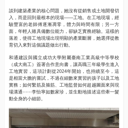
談到建築產業的核心問題，她沒有從銷售或土地開發切
入，而是回到最根本的現場——工地。在工地現場，經
驗豐富的老師傅逐漸凋零，體力與時間有限；另一方
面，年輕人雖具備數位能力，卻缺乏實務經驗。這樣的
落差，使得工地現場出現明顯的產業斷層，她選擇從教
育切入來對這個議題做出行動。
和通建設與國立成功大學附屬臺南工業高級中等學校
（成大南工）簽署合作意向書，讓高職三年級學生進入
工地實習，這項計劃從2024年開始，也持續至今，這
是相當大膽的嘗試，不過在細數來實習的孩子以及工地
實務；如何繫筋及箍筋、工地監督如何超越圖面來與現
場溝通⋯⋯李怡寧如數家珍，並生動地描述這些牽一髮
動全身的小細節。