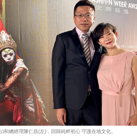
)和總經理陳仁昌(左)，回歸純粹初心 守護在地文化。