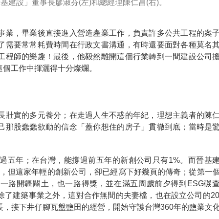
基建設」董事長廖淑芬(左)和總經理陳仁昌(右)。
事業，畢業後直接進入營造產業工作，負責許多公共工程的案
了需要常常耗費時間在行政文書溝通，有時還要面對各種莫名
工程師的樂趣！最後，他毅然離開這個行業轉到一間建設公司
這個工作中揮灑得十分燦爛。
長壯實的多元養分；在走過人生不惑的年紀，理想主義者的陳
己那股蠢蠢欲動的信念「蓋你想住的房子」貫徹到底；當時是
過五年；在台灣，能撐過前五年的新創公司只有1%。而晉基
滿五年，但這家年輕的創新公司，卻已經寫下好幾頁的傳奇；從第一
，一路開疆闢土，也一路得獎，並在滿五周歲前夕得到ESG碳
了建築事業之外，這對合作無間的夫妻檔，也在設立公司的20
，接下井仔腳瓦盤鹽田的經營，開始守護台灣360年的鹽業文