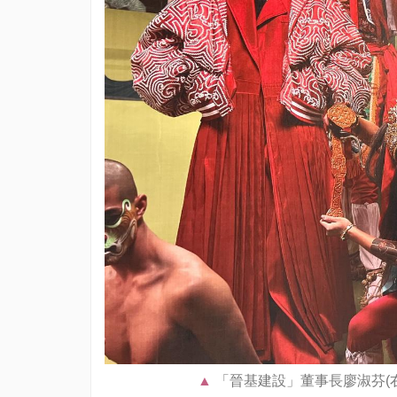
「晉基建設」董事長廖淑芬(右