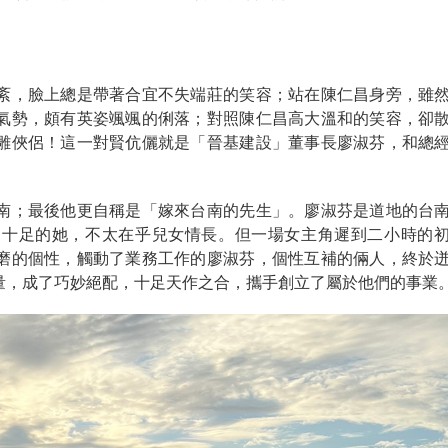
紊，臉上總是帶著合宜不失端莊的笑容；站在陳仁昌身旁，雖
氣勢，頗有英姿颯颯的俐落；對照陳仁昌高大溫和的笑容，卻
雕俠侶！這一對賢伉儷就是「晉基建設」董事長廖淑芬，和總
南；最後他更自稱是「嫁來台南的先生」。廖淑芬是道地的台
勁十足的她，不太在乎兒女情長。但一場女主角遲到二小時的
磨的個性，觸動了業務工作的廖淑芬，個性互補的倆人，終於
量，成了巧妙絕配，十足天作之合，攜手創立了屬於他們的事業