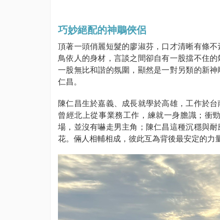
巧妙絕配的神鵰俠侶
頂著一頭俏麗短髮的廖淑芬，口才清晰有條不
鳥依人的身材，言談之間卻自有一股擋不住的
一股無比和諧的氛圍，顯然是一對另類的新神
仁昌。
陳仁昌生於嘉義、成長就學於高雄，工作於台
曾經北上從事業務工作，練就一身膽識；衝
場，並沒有嚇走男主角；陳仁昌這種沉穩與耐
花。倆人相輔相成，彼此互為背後最安定的力