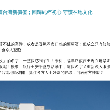
護台灣新價值；回歸純粹初心 守護在地文化
醇不辣的高粱，或者是香氣深奧口感的葡萄酒；但成立只有短
，也令人驚艷！
設」的名字，一整個感到陌生！未料，隔年它依舊出現在建築
眼呢！後來，鯤鯓王安平鹽祭活動中，這個名字又重新映入眼
在台南地區炸開，抓住各方人士好奇的眼球，到底何方神聖？