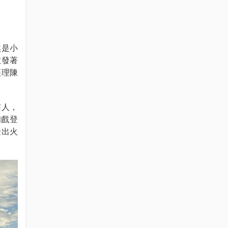
然是小
散發著
經理陳
南人，
初戲登
迸出火
。