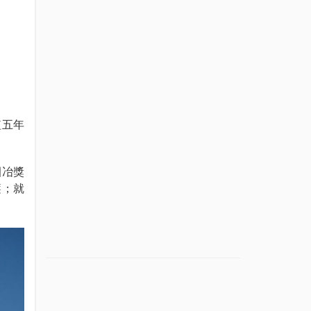
短五年
園冶獎
簾；就