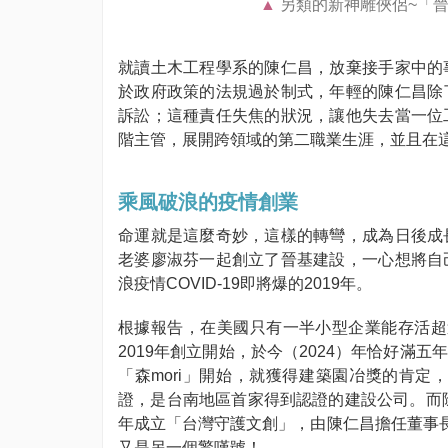
另類的新神雕俠侶~「晉
就讀土木工程學系的陳仁昌，放棄接手家中的
於政府政策的法規過於制式，年輕的陳仁昌除
訴訟；這種責任失焦的狀況，讓他失去當一位
階主管，展開跨領域的第二職業生涯，並且在
乘風破浪的疫情創業
命運就是這麼奇妙，這樣的轉彎，成為日後成
老婆廖淑芬一起創立了晉基建設，一心想將自
浪疫情COVID-19即將爆的2019年。
根據報告，在美國只有一半小型企業能存活超
2019年創立開始，於今（2024）年恰好
「森mori」開始，就獲得建築園冶獎的肯定
證，是台南地區首家得到認證的建設公司。而除
年成立「台灣守護文創」，由陳仁昌擔任董事長
又是另一個驚嘆號！