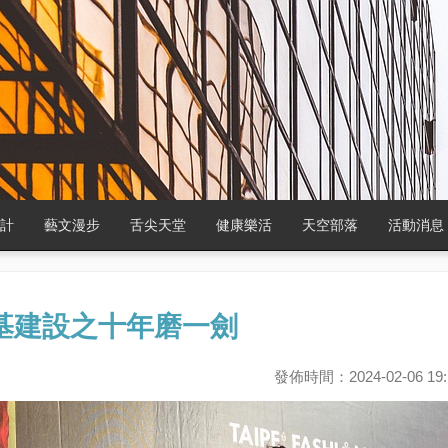
設計
藝文漫步
舌尖天堂
健康樂活
天空部落
活動消息
基建設之十年磨一劍
發佈時間：2024-02-06 19: