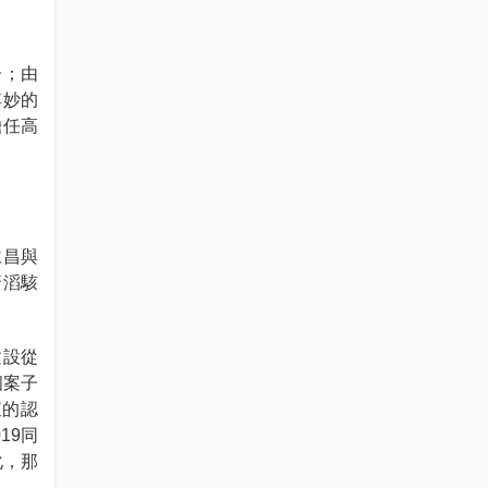
子；由
其妙的
擔任高
仁昌與
驚滔駭
建設從
個案子
查的認
19同
化，那