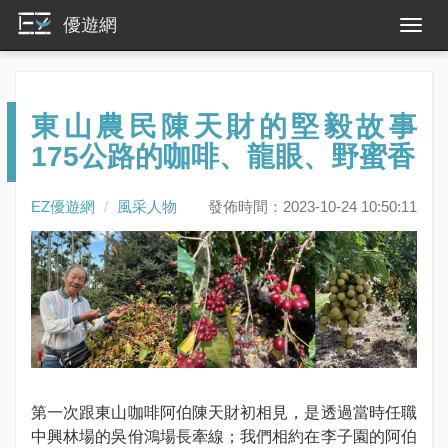
優遊網
東山農民陳天財的堅毅故事
175公路的咖啡、龍眼、野蜜香
EZ優遊網
風采人物
發佈時間：2023-10-24 10:50:11
第一次跟東山咖啡阿伯陳天財初相見，是透過當時任職
中興林場的吳佾鴻場長牽線；我們相約在李子園的阿伯