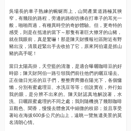
吳場長的車子熟練的蜿蜒而上，山間產業道路極其狹
窄，有幾段的路程，旁邊的路樹彷彿在打車子的耳光一
般，啪啪而過，有種異時空的奇妙體驗。但，更奇特的
感受，則是在抵達的當下～那隻有著巨大獠牙的山豬，
就在我眼前，真是驚嚇！那是陳天財獲報社區附近有野
豬出沒，清晨趕緊出手去收拾了它，原來阿伯還是抓山
豬的高手呢！
當日太陽高掛，天空藍的清澈，是適合曝曬咖啡豆的好
時節；陳天財阿伯一路引領我們前往他們的曬豆場去。
正在做日光浴的豆子們，整整齊齊攤在陽光下，各個慵
懶，分別有蜜處理豆、水洗豆等等；但說實在，外行如
我的眼，是分辨不出來的。陳天財認真地解說著，水
洗、日曬跟蜜處理的不同之處；我則隨機挑了幾顆咖啡
豆觀色、聞香，慢慢去體會其中細微的枝節；並且享受
著站在海拔600多公尺的山上，遠眺一覽無遺美景的莫
名清朗心情。