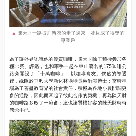
陳天財一路披荊斬棘的走了過來，並且成了得獎的
專業戶
為了讓外界認識他的優質咖啡，陳天財除了積極參加各
種比賽、評鑑，也和牽手一起在東山著名的175咖啡公
路旁開設了「十萬咖啡」，以咖啡會友。偶然的際遇
裡，緣匯於中興大學新化林場場長吳佾鴻博士；當時林
場為了善盡教育界的社會責任，積極為各地小農開闢更
多的通路，因此而牽起了彼此合作的契機，再為陳天財
的咖啡路多啟了一扇窗；這也讓質樸好客的陳天財時時
感念不已。