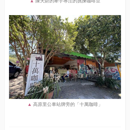
陳天財的牽手專注的挑揀咖啡豆
高原里公車站牌旁的「十萬咖啡」