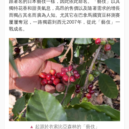
跟著名的日本藝伎一樣，因此依此命名。「藝伎」以其
獨特花香和甜美氣息，高昂的售價以及隨著需求的增長
而獨占其名而廣為人知。尤其它在巴拿馬國寶豆杯測賽
屢屢奪冠，一路獨霸到西元2007年，從此「藝伎」一
戰成名。
起源於衣索比亞森林的「藝伎」